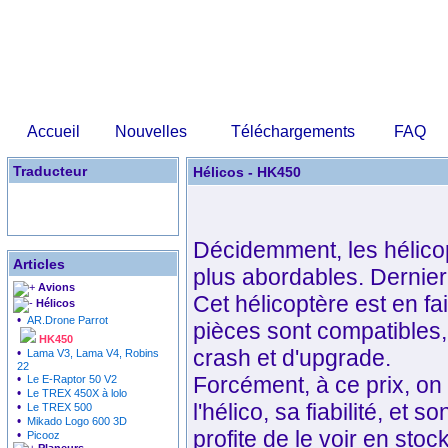
Accueil
Nouvelles
Téléchargements
FAQ
Traducteur
Hélicos - HK450
Décidemment, les hélic
Articles
plus abordables. Dernier p
Avions
Cet hélicoptère est en f
Hélicos
•
AR.Drone Parrot
pièces sont compatibles,
HK450
crash et d'upgrade.
•
Lama V3, Lama V4, Robins
22
•
Forcément, à ce prix, on
Le E-Raptor 50 V2
•
Le TREX 450X à lolo
l'hélico, sa fiabilité, et
•
Le TREX 500
•
Mikado Logo 600 3D
profite de le voir en sto
•
Picooz