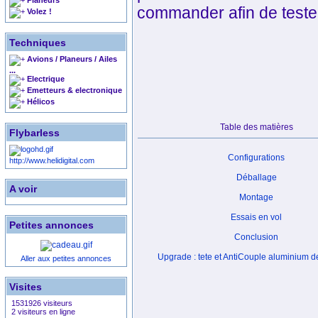
Planeurs
commander afin de tester
Volez !
Techniques
Avions / Planeurs / Ailes
...
Electrique
Emetteurs & electronique
Hélicos
Table des matières
Flybarless
Configurations
http://www.helidigital.com
Déballage
A voir
Montage
Essais en vol
Petites annonces
Conclusion
Upgrade : tete et AntiCouple aluminium 
Aller aux petites annonces
Visites
1531926 visiteurs
2 visiteurs en ligne