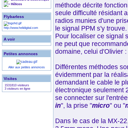
méthode décrite fonction
Hélicos
seule difficulté résidant a
Flybarless
radios munies d'une prise 
le signal PPM s'y trouve.
http://www.helidigital.com
Pour localiser ce signal 
A voir
ne peut que recommander 
domaine, celui d'Olivier 
Petites annonces
Différentes méthodes son
Aller aux petites annonces
évidemment par la réalisa
Visites
demandant le cable le p
1531810 visiteurs
électronique seulement 2
3 visiteurs en ligne
se connecter sur l'entrée
in
", la prise "
micro
" ou "
Dans le cas de la MX-22, 