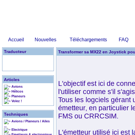
Accueil
Nouvelles
Téléchargements
FAQ
Traducteur
Transformer sa MX22 en Joystick pou
Articles
L'objectif est ici de co
Avions
l'utiliser comme s'il s'agi
Hélicos
Planeurs
Tous les logciels gérant 
Volez !
émetteur, en particulier
Techniques
FMS ou CRRCSIM.
Avions / Planeurs / Ailes
...
Electrique
L'émetteur utilisé ici est
Emetteurs & electronique